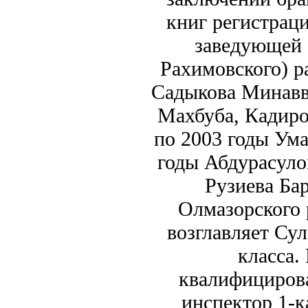
книг регистраци
заведующей
Рахимовского) ра
Садыкова Минавва
Махбуба, Кадиро
по 2003 годы Ум
годы Абдурасуло
Рузиева Ба
Олмазорского р
возглавляет Су
класса.
квалифициров
инспектор 1-к