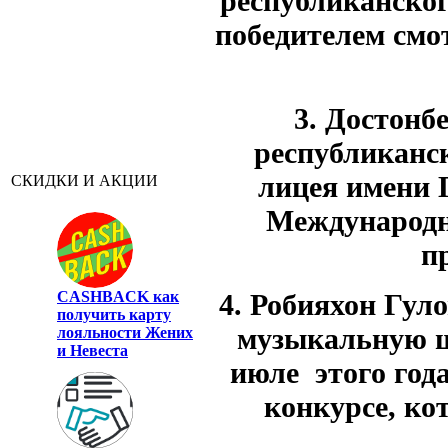
республиканског
победителем смо
3. Достонб
республиканс
лицея имени Г
СКИДКИ И АКЦИИ
Международн
п
CASHBACK
как
4. Робияхон Гул
получить карту
музыкальную шк
лояльности Жених
и Невеста
июле этого год
конкурсе, ко