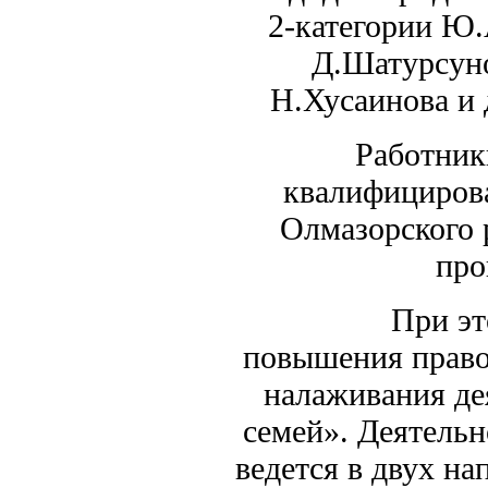
2-категории Ю.
Д.Шатурсуно
Н.Хусаинова и
Работники от
квалифициров
Олмазорского 
про
При этом а
повышения право
налаживания д
семей». Деятель
ведется в двух на