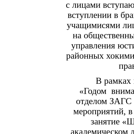
с лицами вступаю
вступлении в бра
учащимисями лиц
на общественны
управления юст
районных хокимия
пра
В рамках госу
«Годом внима
отделом ЗАГС 
мероприятий, в
занятие «
академическом л