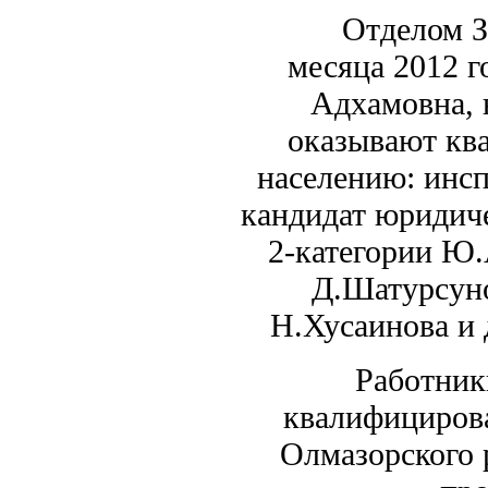
Отделом ЗАГСа
месяца 2012 г
Адхамовна, 
оказывают кв
населению: инсп
кандидат юридиче
2-категории Ю.
Д.Шатурсуно
Н.Хусаинова и
Работники от
квалифициров
Олмазорского 