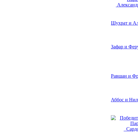
Александр
Шухрат и А
Зафар и Фер
Равшан и Фр
Аббос и Ни
Сардо