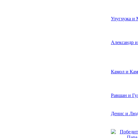
Улугхужа и 
Александр и
Камол и Ка
Равшан и Гу
Денис и Лю