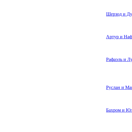
Шерзод и Д
Артур и Наф
Рафаэль и Л
Руслан и Ма
Бахром и Ю