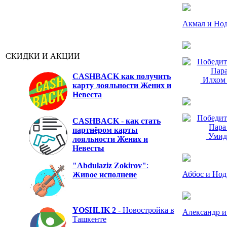
Акмал и Но
СКИДКИ И АКЦИИ
CASHBACK
как получить
Илхом 
карту лояльности Жених и
Невеста
CASHBACK
-
как стать
партнёром карты
Умид 
лояльности Жених и
Невесты
"Abdulaziz Zokirov"
:
Аббос и Нод
Живое исполнеие
YOSHLIK 2
- Новостройка в
Александр и
Ташкенте