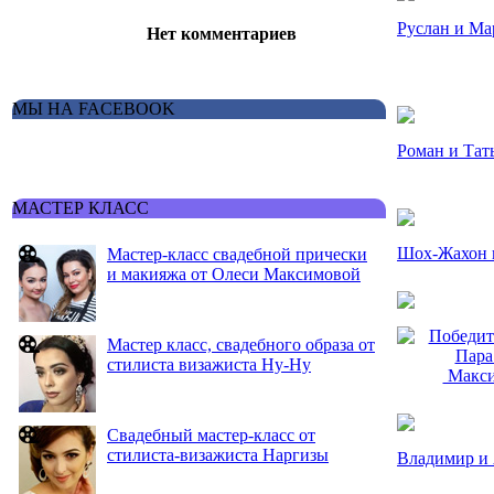
Руслан и Ма
Нет комментариев
МЫ НА FACEBOOK
Роман и Тат
МАСТЕР КЛАСС
Шох-Жахон 
Мастер-класс свадебной прически
и макияжа от Олеси Максимовой
Мастер класс, свадебного образа от
стилиста визажиста Ну-Ну
Макси
Свадебный мастер-класс от
стилиста-визажиста Наргизы
Владимир и 