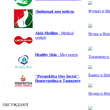
Фуркат и М
Любимый дом
мебель
Akfa Medline
- Medical
Игорь и Вик
centere
Healthy Skin
- Мед центр
Тохиржон и
Камил и Ше
"Perspektiva Stoy Invest"
:
Новостройка в Ташкенте
Нодир и Фер
ОБСУЖДАЮТ