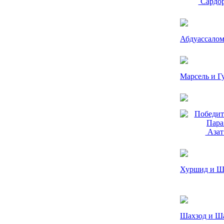
Сардор
Абдуассалом
Марсель и Г
Азат
Хуршид и Ш
Шахзод и Ш