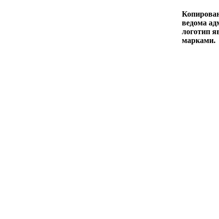
Копирован
ведома адм
логотип я
марками.