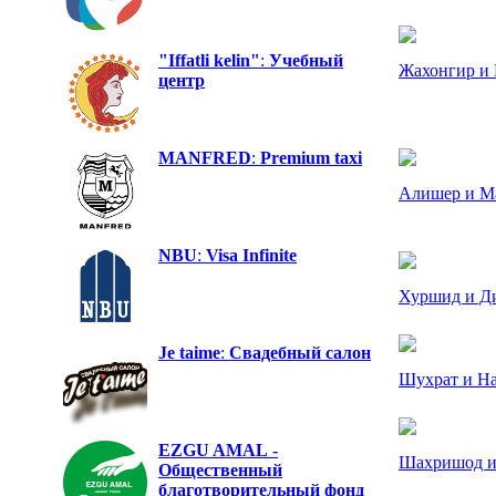
"Iffatli kelin"
:
Учебный
Жахонгир и
центр
MANFRED
:
Premium taxi
Алишер и М
NBU
:
Visa Infinite
Хуршид и Д
Je taime
:
Свадебный салон
Шухрат и На
EZGU AMAL
-
Шахришод и
Общественный
благотворительный фонд