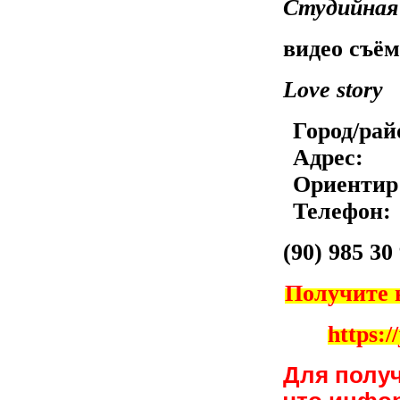
Студийная
видео съё
Love story
Город/рай
Адрес:
Ориентир
Телефон:
(90) 985 30
Получите 
https:/
Для полу