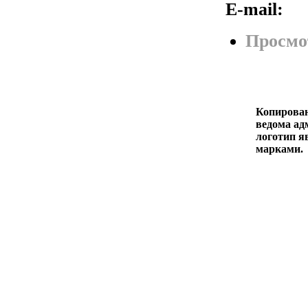
E-mail:
Просмо
Копирован
ведома адм
логотип я
марками.