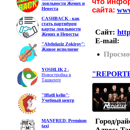
что инфо
лояльности Жених и
сайта:
ww
Невеста
CASHBACK
-
как
стать партнёром
карты лояльности
Сайт:
htt
Жених и Невесты
E-mail:
"Abdulaziz Zokirov"
:
Живое исполнеие
Просмо
YOSHLIK 2
-
"REPORTER
Новостройка в
Ташкенте
"Iffatli kelin"
:
Учебный центр
Город/рай
MANFRED
:
Premium
taxi
Адрес:
Та