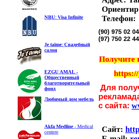
Ориентир
Телефон:
NBU
:
Visa Infinite
(90) 975 02 04
(97) 750 22 44
Je taime
:
Свадебный
салон
Получите 
https:/
EZGU AMAL
-
Общественный
благотворительный
Для полу
фонд
рекламад
Любимый дом
мебель
с сайта:
w
Akfa Medline
- Medical
Сайт:
htt
centere
E-mail:
re