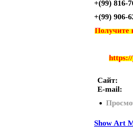
+(99) 816-7
+(99) 906-6
Получите 
https:/
Сайт:
E-mail:
Просмо
Show Art M