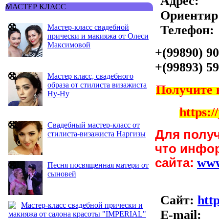
Адрес:
МАСТЕР КЛАСС
Ориентир
Телефон:
Мастер-класс свадебной
прически и макияжа от Олеси
Максимовой
+(99890) 90
+(99893) 59
Мастер класс, свадебного
образа от стилиста визажиста
Получите 
Ну-Ну
https:/
Свадебный мастер-класс от
Для полу
стилиста-визажиста Наргизы
что инфо
сайта:
ww
Песня посвященная матери от
сыновей
Сайт:
htt
Мастер-класс свадебной прически и
E-mail:
макияжа от салона красоты "IMPERIAL"