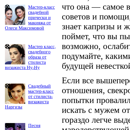
что она — самое в
Мастер-класс
свадебной
советов и помощи,
прически и
макияжа от
знает капризы и ж
Олеси Максимовой
поймет, что вы пыт
возможно, ослабит
Мастер класс,
свадебного
подумайте, каким
образа от
стилиста
будущей невестко
визажиста Ну-Ну
Если все вышепер
Свадебный
отношения, свекр
мастер-класс
от стилиста-
попытки провалил
визажиста
Наргизы
искать с мужем о
гораздо легче выд
Песня
мародерствующей