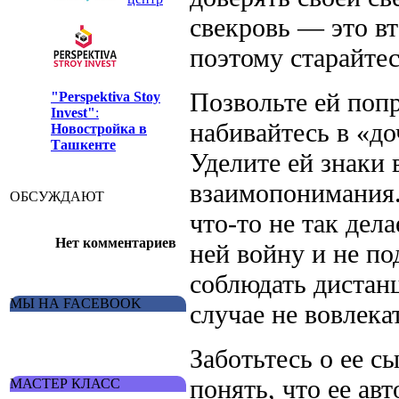
свекровь — это в
поэтому старайтес
Позвольте ей попр
"Perspektiva Stoy
Invest"
:
набивайтесь в «до
Новостройка в
Ташкенте
Уделите ей знаки
взаимопонимания. 
ОБСУЖДАЮТ
что-то не так дела
Нет комментариев
ней войну и не по
соблюдать дистан
МЫ НА FACEBOOK
случае не вовлека
Заботьтесь о ее сы
понять, что ее ав
МАСТЕР КЛАСС