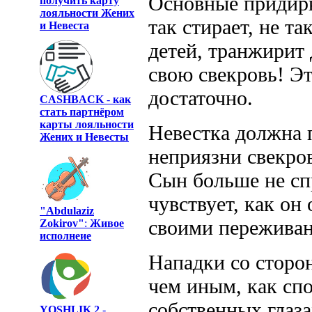
Основные придирки
получить карту
лояльности Жених
так стирает, не т
и Невеста
детей, транжирит 
свою свекровь! Эт
достаточно.
CASHBACK
-
как
стать партнёром
карты лояльности
Невестка должна 
Жених и Невесты
неприязни свекров
Сын больше не сп
чувствует, как он 
"Abdulaziz
своими пережива
Zokirov"
:
Живое
исполнеие
Нападки со сторо
чем иным, как сп
собственных глаза
YOSHLIK 2
-