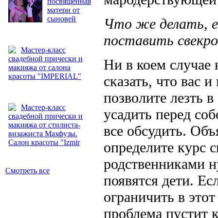
посвященная
матери от
сыновей
Что же делать, е
поставить свекро
Мастер-класс
свадебной прически и
Ни в коем случае 
макияжа от салона
красоты "IMPERIAL"
сказать, что вас и
позволите лезть 
Мастер-класс
усадить перед соб
свадебной прически и
макияжа от стилиста-
все обсудить. Объ
визажиста Махфузы.
Салон красоты "Izmir
определите курс 
родственниками ну
Смотреть все
появятся дети. Ес
ограничить в этот
проблема пустит к