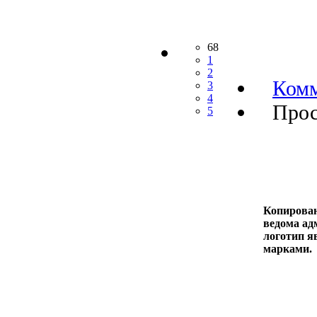
68
1
2
Комм
3
4
Прос
5
Копирован
ведома адм
логотип я
марками.