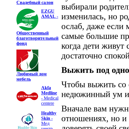
Свадебный салон
выбирали родител
EZGU
изменилась, но р
AMAL
-
ослаб, даже если 
Общественный
самые большие пр
благотворительный
фонд
когда дети живут 
достаточно спокой
Выжить под одн
Любимый дом
мебель
Чтобы выжить со 
Akfa
недюжинный ум и
Medline
- Medical
centere
Вначале вам нужн
Healthy
отношениях, но и
Skin
-
Мед
доверять своей св
центр