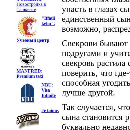
Новостройка в
упасть в глазах с
Ташкенте
единственный сын 
"Iffatli
kelin"
:
возможно, распре
Учебный центр
Свекрови бывают 
подругами и учит
свекровь растила 
поверить, что где
MANFRED
:
Premium taxi
способная угодить
NBU
:
Visa
лучше другой.
Infinite
Так случается, чт
Je taime
:
сына становится
буквально недавно