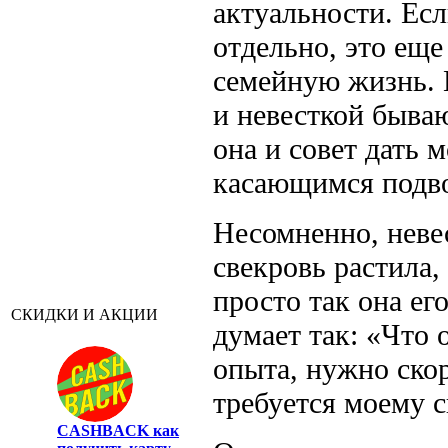
актуальности. Ес
отдельно, это ещ
семейную жизнь. 
и невесткой быва
она и совет дать 
касающимся подво
Несомненно, неве
свекровь растила,
просто так она ег
СКИДКИ И АКЦИИ
думает так: «Что 
опыта, нужно скор
требуется моему с
CASHBACK
как