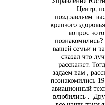
Управление Юсти
Центр, п
поздравляем вас
крепкого здоровь
вопрос кото
познакомились? 
вашей семьи и в
сказал что л
расскажет. Тог
задаем вам , рас
познакомились 19
авиационный техн
влюбились . Дру
все наши друзья