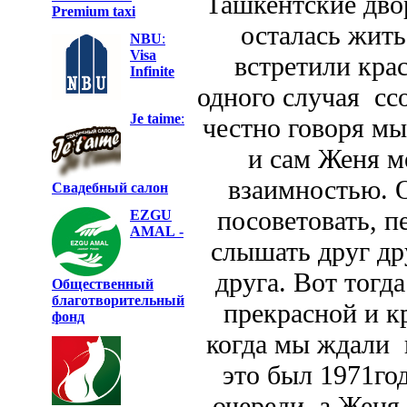
Ташкентские дво
Premium taxi
осталась жить
NBU
:
Visa
встретили кра
Infinite
одного случая сс
Je taime
:
честно говоря м
и сам Женя м
взаимностью. 
Свадебный салон
посоветовать, п
EZGU
AMAL
-
слышать друг др
друга. Вот тогд
Общественный
благотворительный
прекрасной и кр
фонд
когда мы ждали 
это был 1971го
очереди, а Женя