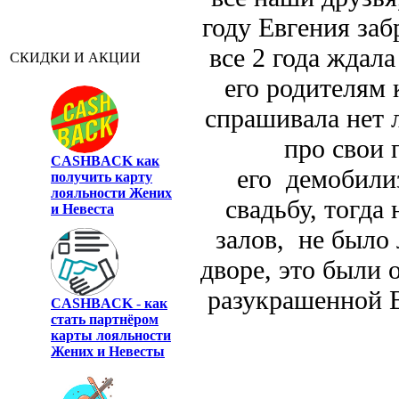
году Евгения заб
все 2 года ждала
СКИДКИ И АКЦИИ
его родителям 
спрашивала нет 
про свои 
CASHBACK
как
его демобилиз
получить карту
лояльности Жених
свадьбу, тогд
и Невеста
залов, не было
дворе, это были
разукрашенной В
CASHBACK
-
как
стать партнёром
карты лояльности
Жених и Невесты