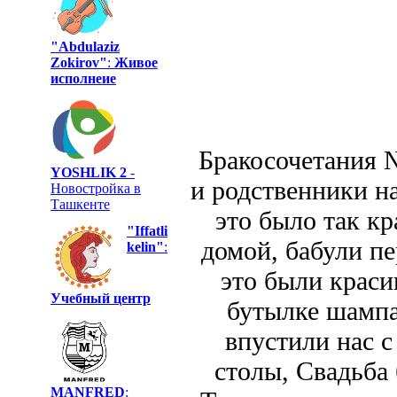
"Abdulaziz
Zokirov"
:
Живое
исполнеие
Бракосочетания 
YOSHLIK 2
-
и родственники н
Новостройка в
Ташкенте
это было так к
"Iffatli
домой, бабули п
kelin"
:
это были краси
Учебный центр
бутылке шампа
впустили нас с
столы, Свадьба 
MANFRED
: