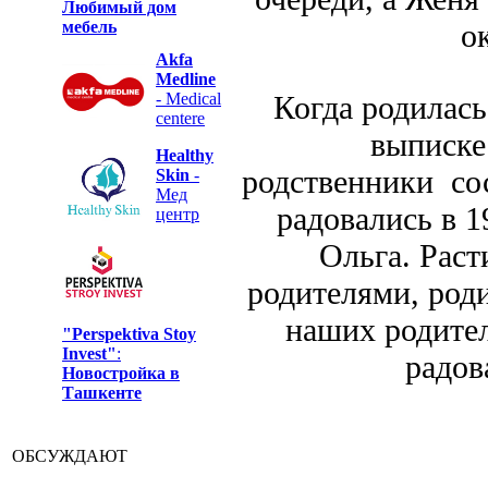
Любимый дом
мебель
о
Akfa
Medline
- Medical
Когда родилась
centere
выписке
Healthy
родственники сос
Skin
-
Мед
радовались в 1
центр
Ольга. Раст
родителями, роди
наших родител
"Perspektiva Stoy
Invest"
:
радов
Новостройка в
Ташкенте
ОБСУЖДАЮТ