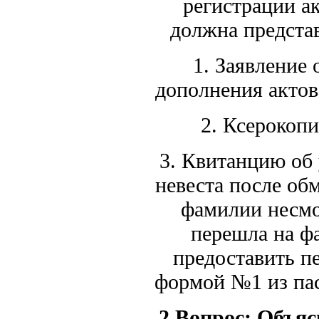
регистрации ак
должна предста
1. Заявление 
дополнения акт
2. Ксерокоп
3. Квитанцию об
невеста после обм
фамилии несмо
перешла на ф
предоставить п
формой №1 из па
2 Вопрос:
Объяс