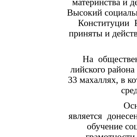
материнства и д
Высокий социальн
Конституции Р
приняты и дейст
На обществен
лийского района
33 махаллях, в к
сре
Осн
является донесе
обучение со
грамотности,