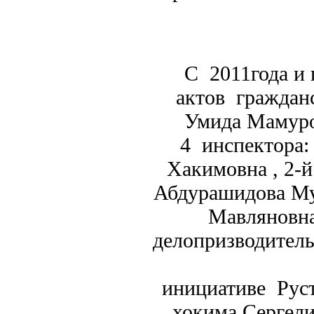
С 2011года и 
актов граждан
Умида Мамуро
4 инспектора:
Хакимовна , 2-й
Абдурашидова Му
Мавляновна
делоп
инициативе Руст
хокима Сергели