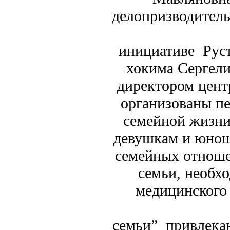
делоп
инициативе Руст
хокима Сергели
директором цен
организованы пе
семейной жизни
девушкам и юнош
семейных отноше
семьи, необх
медицинского 
семьи” привлека