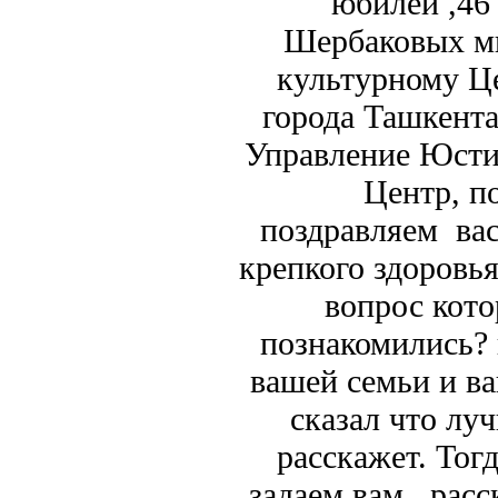
юбилей ,46
Шербаковых мы
культурному Ц
города Ташкента
Управление Юсти
Центр, п
поздравляем вас
крепкого здоровь
вопрос кото
познакомились? 
вашей семьи и в
сказал что л
расскажет. Тог
задаем вам , рас