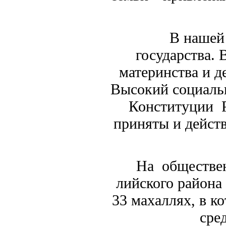
В нашей стра
государства.
материнства и д
Высокий социальн
Конституции Р
приняты и дейст
На обществен
лийского района
33 махаллях, в к
сре