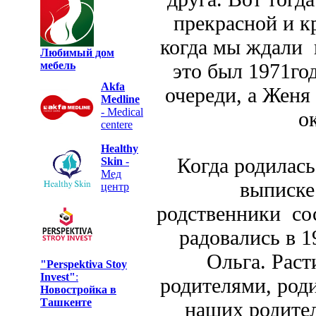
прекрасной и кр
когда мы ждали 
Любимый дом
мебель
это был 1971го
Akfa
очереди, а Женя
Medline
- Medical
о
centere
Healthy
Когда родилась
Skin
-
Мед
выписке
центр
родственники сос
радовались в 1
Ольга. Раст
"Perspektiva Stoy
Invest"
:
родителями, роди
Новостройка в
Ташкенте
наших родител