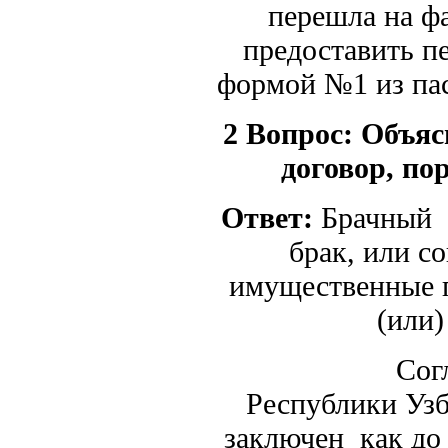
перешла на ф
предоставить п
формой №1 из па
2 Вопрос:
Объяс
договор, по
Ответ:
Брачный д
брак, или с
имущественные п
(или)
Согласно 
Республики Узб
заключен как до 