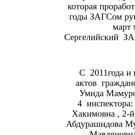
которая проработ
годы ЗАГСом рук
март 
Сергелийский З
С 2011года и 
актов граждан
Умида Мамуро
4 инспектора:
Хакимовна , 2-й
Абдурашидова Му
Мавляновна