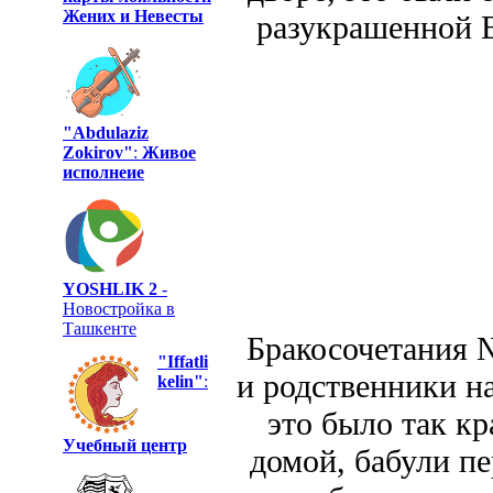
Жених и Невесты
разукрашенной В
"Abdulaziz
Zokirov"
:
Живое
исполнеие
YOSHLIK 2
-
Новостройка в
Ташкенте
Бракосочетания 
"Iffatli
и родственники н
kelin"
:
это было так к
Учебный центр
домой, бабули п