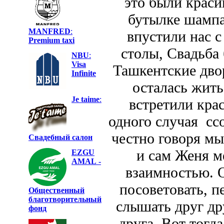
это были краси
бутылке шампа
MANFRED
:
впустили нас с
Premium taxi
столы, Свадьба 
NBU
:
Visa
Ташкентские дво
Infinite
осталась жить
Je taime
:
встретили кра
одного случая сс
честно говоря м
Свадебный салон
и сам Женя м
EZGU
AMAL
-
взаимностью. 
посоветовать, п
Общественный
благотворительный
слышать друг др
фонд
друга. Вот тогд