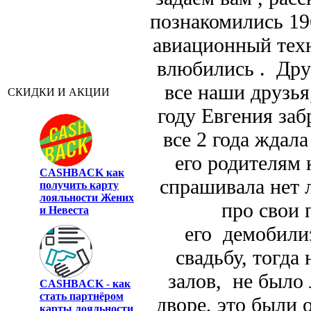
познакомились 19
авиационный техн
влюбились . Дру
все наши друзья
СКИДКИ И АКЦИИ
году Евгения заб
все 2 года ждала
его родителям 
CASHBACK
как
спрашивала нет 
получить карту
лояльности Жених
про свои 
и Невеста
его демобилиз
свадьбу, тогд
залов, не было
CASHBACK
-
как
стать партнёром
дворе, это были
карты лояльности