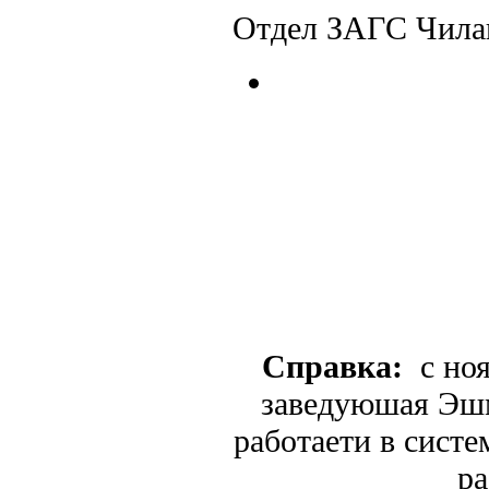
Отдел ЗАГС Чилан
Справка:
с ноя
заведуюшая Эшм
работаети в систе
ра