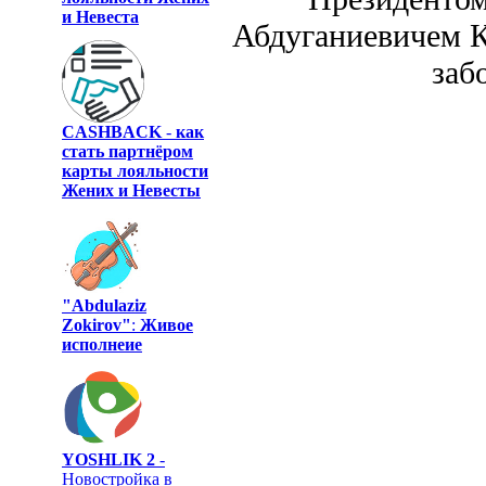
и Невеста
Абдуганиевичем 
заб
CASHBACK
-
как
стать партнёром
карты лояльности
Жених и Невесты
"Abdulaziz
Zokirov"
:
Живое
исполнеие
YOSHLIK 2
-
Новостройка в