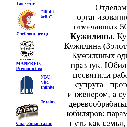
Ташкенте
Отделом ЗА
"Iffatli
организованн
kelin"
:
отмечавших 50
Учебный центр
Кужилины
. К
Кужилина (Золот
Кужилиных одн
правнук. Юбил
MANFRED
:
Premium taxi
посвятили раб
NBU
:
Visa
супруга прор
Infinite
инженером, а су
деревообрабаты
Je taime
:
юбиляров: пара
путь как семья,
Свадебный салон