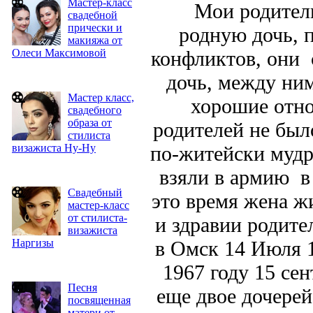
Мастер-класс
Мои родители, 
свадебной
прически и
родную дочь, 
макияжа от
Олеси Максимовой
конфликтов, они 
дочь, между ним
Мастер класс,
хорошие отно
свадебного
образа от
родителей не был
стилиста
визажиста Ну-Ну
по-житейски мудр
взяли в армию в 
Свадебный
это время жена ж
мастер-класс
от стилиста-
и здравии родите
визажиста
Наргизы
в Омск 14 Июля 1
1967 году 15 се
Песня
еще двое дочере
посвященная
матери от