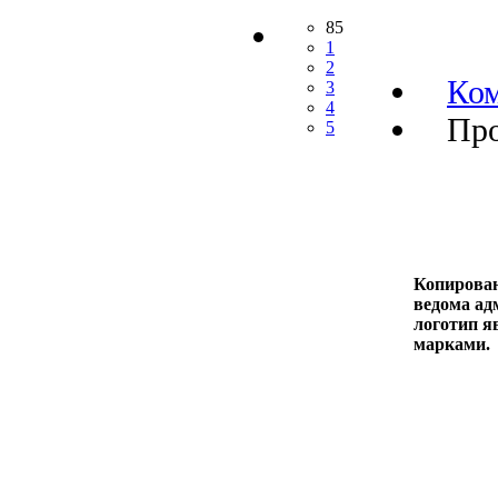
85
1
2
Ко
3
4
Про
5
Копирован
ведома адм
логотип я
марками.