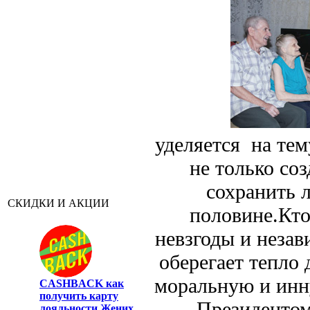
уделяется на те
не только со
сохранить 
СКИДКИ И АКЦИИ
половине.Кто
невзгоды и незав
оберегает тепло 
моральную и инн
CASHBACK
как
получить карту
Президентом
лояльности Жених