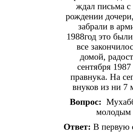
ждал письма с 
рождении дочери,
забрали в арм
1988год это был
все закончило
домой, радос
сентября 1987
правнука. На се
внуков из ни 7 
Вопрос:
Мухабба
молодым 
Ответ:
В первую о