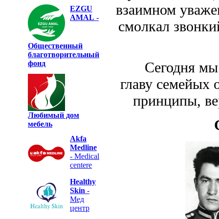
взаимном уважен
EZGU
AMAL
-
смолкал звонки
Общественный
благотворительный
фонд
Сегодня мы нач
главу семейых 
принципы, ве
Любимый дом
мебель
Akfa
Medline
- Medical
centere
Healthy
Skin
-
Мед
центр