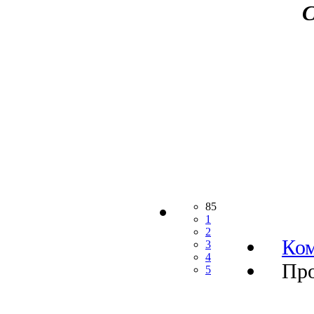
С
85
1
2
Ко
3
4
Про
5