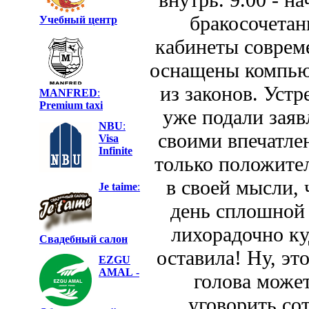
бракосочетан
Учебный центр
кабинеты соврем
оснащены компью
из законов. Уст
MANFRED
:
Premium taxi
уже подали заяв
NBU
:
своими впечатле
Visa
Infinite
только положите
в своей мысли,
Je taime
:
день сплошной 
лихорадочно ку
Свадебный салон
оставила! Ну, эт
EZGU
AMAL
-
голова может
уговорить со