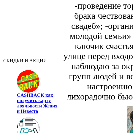
-проведение т
брака чествова
свадеб»; -орган
молодой семьи» 
ключик счастья!
улице перед вход
СКИДКИ И АКЦИИ
наблюдаю за ок
групп людей и вс
настроению.
лихорадочно бью
CASHBACK
как
получить карту
лояльности Жених
и Невеста