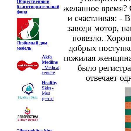
Общественный
желанное время? 
благотворительный
фонд
и счастливая: - 
заводи мотор, на
повезло. Хорош
Любимый дом
добрых поступко
мебель
пожилая женщина 
Akfa
Medline
было регистр
- Medical
centere
отвечает од
Healthy
Skin
-
Мед
центр
"Perspektiva Stoy