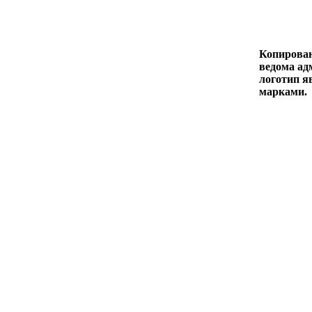
Копирован
ведома адм
логотип я
марками.