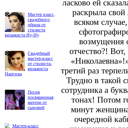
ласково ей сказал
раскрыла свой
Мастер класс,
свадебного
всяком случае,
образа от
сфотографиро
стилиста
визажиста Ну-Ну
возмущения о
отчество?! Вот,
Свадебный
мастер-класс
«Николаевна»!»
от стилиста-
третий раз терпел
визажиста
Наргизы
Трудно в такой с
сотрудника а бук
Песня
посвященная
тонах! Потом г
матери от
минут женщина,
сыновей
очередной каб
Мастер-класс