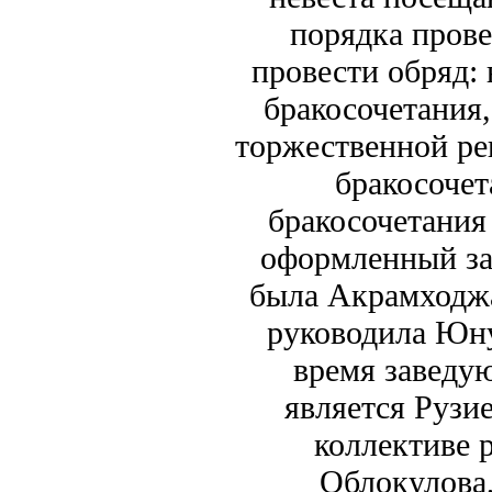
порядка прове
провести обряд:
бракосочетания
торжественной ре
бракосочет
бракосочетания
оформленный за
была Акрамходжа
руководила Юну
время заведу
является Рузи
коллективе 
Облокулова,