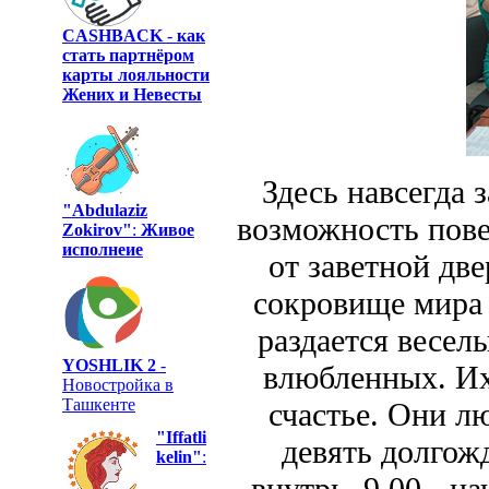
CASHBACK
-
как
стать партнёром
карты лояльности
Жених и Невесты
Здесь навсегда 
"Abdulaziz
возможность пове
Zokirov"
:
Живое
исполнеие
от заветной две
сокровище мира
раздается весел
YOSHLIK 2
-
влюбленных. Их 
Новостройка в
Ташкенте
счастье. Они лю
"Iffatli
девять долгож
kelin"
:
внутрь. 9.00 - н