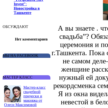
Invest"
:
Новостройка в
Ташкенте
А вы знаете . ч
ОБСУЖДАЮТ
свадьба”? Обяз
Нет комментариев
церемония и по
г.Ташкента. Пока
МЫ НА FACEBOOK
не самом деле
женщине расск
нужный ей док
МАСТЕР КЛАСС
рекордсменка сем
Мастер-класс
свадебной
Я из окна видел
прически и
невестой в бел
макияжа от
Олеси Максимовой