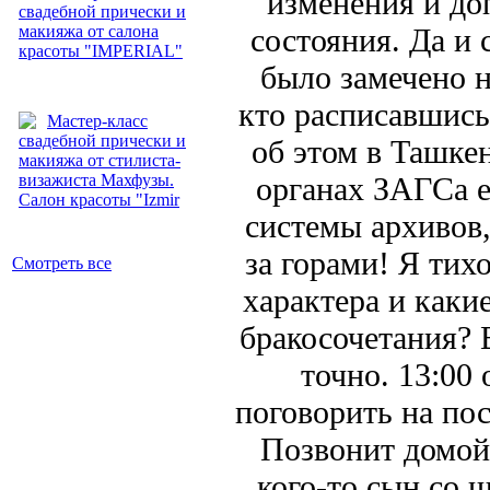
изменения и до
свадебной прически и
макияжа от салона
состояния. Да и 
красоты "IMPERIAL"
было замечено н
кто расписавшись
Мастер-класс
свадебной прически и
об этом в Ташкен
макияжа от стилиста-
визажиста Махфузы.
органах ЗАГСа 
Салон красоты "Izmir
системы архивов, 
за горами! Я тих
Смотреть все
характера и каки
бракосочетания? 
точно. 13:00
поговорить на пос
Позвонит домой 
кого-то сын со 