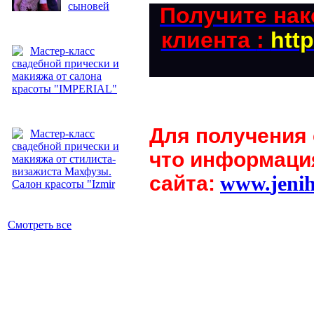
сыновей
Получите нак
клиента
:
http
Мастер-класс
свадебной прически и
макияжа от салона
красоты "IMPERIAL"
Для получения
Мастер-класс
свадебной прически и
что информаци
макияжа от стилиста-
визажиста Махфузы.
сайта:
www.
jeni
Салон красоты "Izmir
Смотреть все