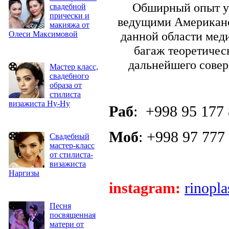
Обширный опыт ус
свадебной
прически и
ведущими Американс
макияжа от
данной области мед
Олеси Максимовой
багаж теоретичес
дальнейшего совер
Мастер класс,
свадебного
образа от
стилиста
визажиста Ну-Ну
Раб
:
+998 95 177 
Моб
: +998 97 777
Свадебный
мастер-класс
от стилиста-
визажиста
Наргизы
instagram:
rinopla
Песня
посвященная
матери от