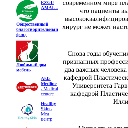
современном мире пла
EZGU
AMAL
-
что пациенты вы
высококвалифицирова
Общественный
хирург не может наст
благотворительный
фонд
Снова годы обучени
признанных професси
Любимый дом
два важных человека
мебель
кафедрой Пластическ
Akfa
Medline
Университета Гар
- Medical
кафедрой Пластиче
centere
Илли
Healthy
Skin
-
Мед
центр