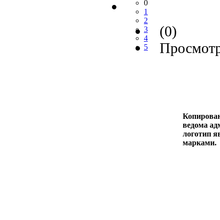
0
1
2
(0)
3
4
Просмотр
5
Копирован
ведома адм
логотип я
марками.