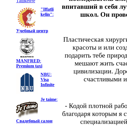
Ташкенте
впитавший в себя л
"Iffatli
школ. Он прово
kelin"
:
Учебный центр
Пластическая хирурги
красоты и или соз
подарить тебе природ
MANFRED
:
мешают жить счас
Premium taxi
цивилизации. Дор
NBU
:
счастливыми и
Visa
Infinite
Je taime
:
- Кодой плотной раб
благодаря которым я с
специализацией
Свадебный салон