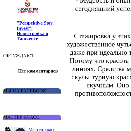
- Мудрость и опыт
сегодняшний успе
"Perspektiva Stoy
Invest"
:
Новостройка в
Стажировка у этих
Ташкенте
художественное чуть
даже при идеально 
ОБСУЖДАЮТ
Потому что красота
линиях. Средства 
Нет комментариев
скульптурную крас
скучным. Оно 
МЫ НА FACEBOOK
противоположность
МАСТЕР КЛАСС
Мастер-класс