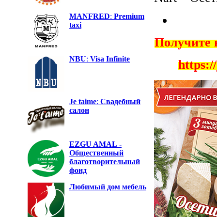
MANFRED
:
Premium
taxi
Получите 
NBU
:
Visa Infinite
https:/
Je taime
:
Свадебный
салон
EZGU AMAL
-
Общественный
благотворительный
фонд
Любимый дом
мебель