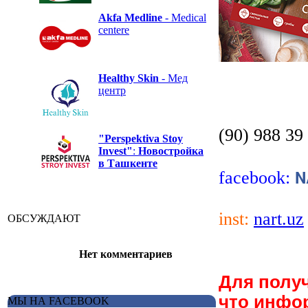
Akfa Medline
- Medical
centere
Healthy Skin
- Мед
центр
(90) 988 39
"Perspektiva Stoy
Invest"
:
Новостройка
в Ташкенте
N
facebook:
inst:
nart.uz
ОБСУЖДАЮТ
Нет комментариев
Для полу
что инфо
МЫ НА FACEBOOK