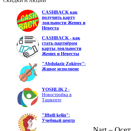
СКИДКИ И АКЦИИ
CASHBACK
как
получить карту
лояльности Жених и
Невеста
CASHBACK
-
как
стать партнёром
карты лояльности
Жених и Невесты
"Abdulaziz Zokirov"
:
Живое исполнеие
YOSHLIK 2
-
Новостройка в
Ташкенте
"Iffatli kelin"
:
Учебный центр
Nart – Осе