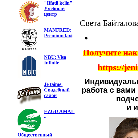
"Iffatli kelin"
:
Учебный
центр
Света Байталова
MANFRED
:
Premium taxi
Получите нак
NBU
:
Visa
Infinite
https://je
Индивидуальн
Je taime
:
работа с вами
Свадебный
салон
подч
и
EZGU AMAL
-
Общественный