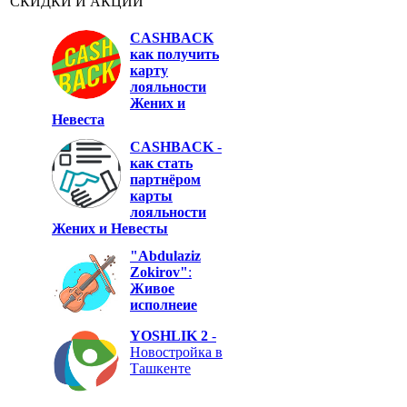
СКИДКИ И АКЦИИ
CASHBACK
как получить
карту
лояльности
Жених и
Невеста
CASHBACK
-
как стать
партнёром
карты
лояльности
Жених и Невесты
"Abdulaziz
Zokirov"
:
Живое
исполнеие
YOSHLIK 2
-
Новостройка в
Ташкенте