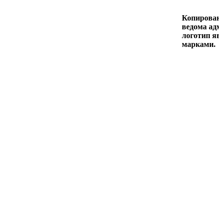
Копирован
ведома адм
логотип я
марками.