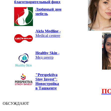
благотворительный фонд
Любимый дом
мебель
Akfa Medline
-
Medical centere
Healthy Skin
-
Мед центр
"Perspektiva
Stoy Invest"
:
Новостройка
в Ташкенте
П
ОБСУЖДАЮТ